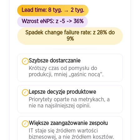
Lead time: 8 tyg. → 2 tyg.
Wzrost eNPS: z -5 -> 36%
Spadek change failure rate: z 28% do
9%
Szybsze dostarczanie
✓
Krótszy czas od pomysłu do
produkcji, mniej „gaśnic nocą”.
Lepsze decyzje produktowe
✓
Priorytety oparte na metrykach, a
nie na najsilniejszej opinii.
Większe zaangażowanie zespołu
✓
IT staje się źródłem wartości
biznesowej, a nie źródłem kosztów.