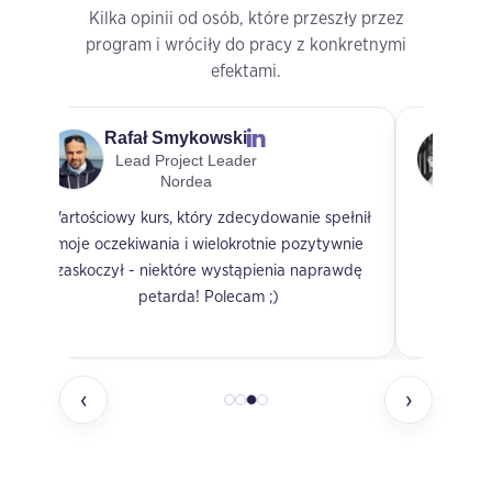
Kilka opinii od osób, które przeszły przez
program i wróciły do pracy z konkretnymi
efektami.
Radosław Krzywania
Head of Delivery
Billennium
Szczególnie warte polecenia case studies i
otwarta dyskusja.
‹
›