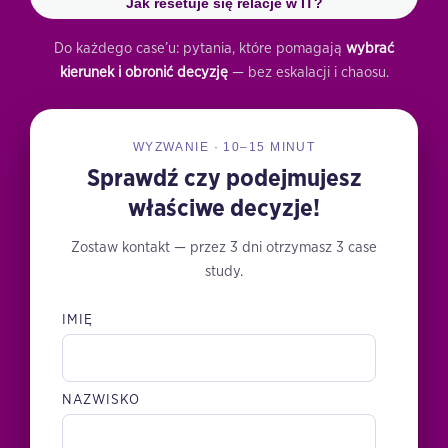
Jak resetuje się relacje w IT?
Do każdego case’u: pytania, które pomagają
wybrać
kierunek i obronić decyzję
— bez eskalacji i chaosu.
WYZWANIE · 10–15 MINUT
Sprawdź czy podejmujesz
właściwe decyzje!
Zostaw kontakt — przez 3 dni otrzymasz 3 case
study.
IMIĘ
NAZWISKO