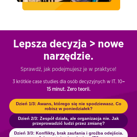
Lepsza decyzja > nowe
narzędzie.
Sprawdź, jak podejmujesz je w praktyce!
3 krótkie case studies dla osób decyzyjnych w IT. 10
–
15 minut. Zero teorii.
Dzień 1/3: Awans, którego się nie spodziewasz. Co
robisz w poniedziałek?
Dzień 2/3: Zespół działa, ale organizacja nie. Jak
przeprowadzić ludzi przez zmianę?
Dzień 3/3: Konflikty, brak zaufania i groźba odejścia.